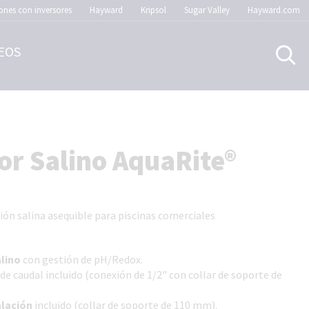
ones con inversores
Hayward
Kripsol
Sugar Valley
Hayward.com
EOS
or Salino AquaRite®
ión salina asequible para piscinas comerciales
alino
con gestión de pH/Redox.
de caudal incluido (conexión de 1/2" con collar de soporte de
alación
incluido (collar de soporte de 110 mm).