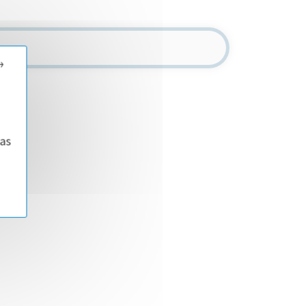
→
eas