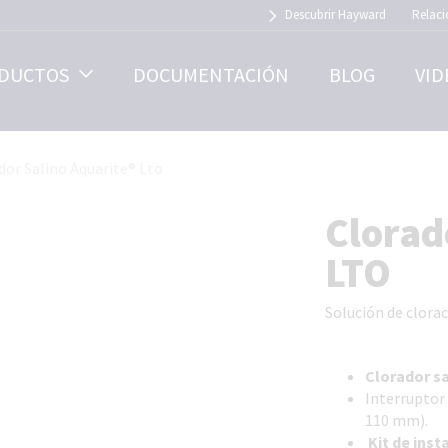
Descubrir Hayward
Relaci
DUCTOS
DOCUMENTACIÓN
BLOG
VID
dor Salino Aquarite® Lto
Clorad
LTO
Solución de clorac
Clorador s
Interruptor 
110 mm).
Kit de inst