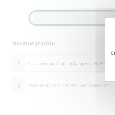
Documentación
Es
Fichas técnicas - Clorador Salino AquaRite® LTO
Piezas de repuesto - Clorador Salino AquaRite® L