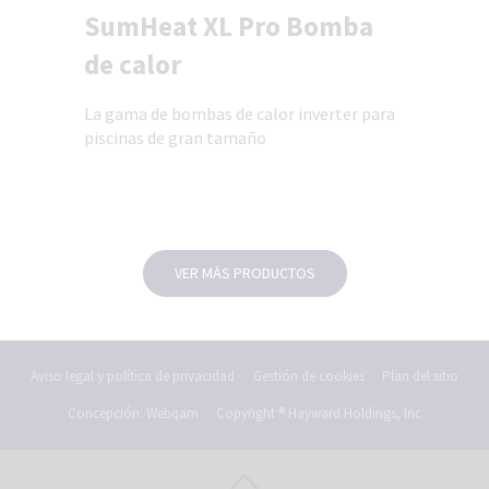
SumHeat XL Pro Bomba
de calor
La gama de bombas de calor inverter para
piscinas de gran tamaño
VER MÁS PRODUCTOS
Aviso legal y política de privacidad
Gestión de cookies
Plan del sitio
Concepción: Webqam
Copyright ® Hayward Holdings, Inc